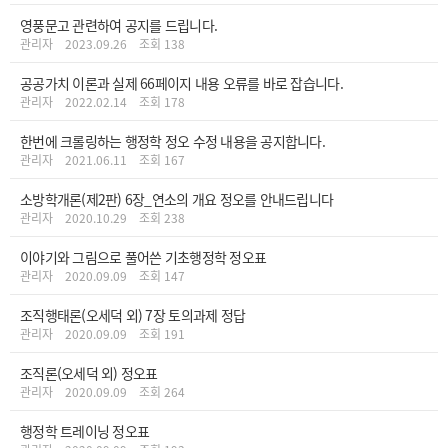
영풍문고 관련하여 공지를 드립니다.
관리자
2023.09.26
조회 138
공공가치 이론과 실제 66페이지 내용 오류를 바로 잡습니다.
관리자
2022.02.14
조회 178
한번에 크롤링하는 행정학 정오 수정 내용을 공지합니다.
관리자
2021.06.11
조회 167
소방학개론(제2판) 6장_연소의 개요 정오를 안내드립니다
관리자
2020.10.29
조회 238
이야기와 그림으로 풀어쓴 기초행정학 정오표
관리자
2020.09.09
조회 147
조직행태론(오세덕 외) 7장 토의과제 정답
관리자
2020.09.09
조회 191
조직론(오세덕 외) 정오표
관리자
2020.09.09
조회 264
행정학 트레이닝 정오표