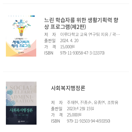
느린 학습자를 위한 생활기획력 향
상 프로그램(제2판)
저
자
이루다학교 교육 연구팀 지음 / 곽은미 감수
출판일
2024. 4. 20
가
격
15,000원
ISBN
979-11-93058-47-3 (13370)
사회복지행정론
저
자
주재현, 진종순, 유종연, 조항용
출판일
2023년 2월 15일
가
격
25,000원
ISBN
979-11-91503-94-4(93350)