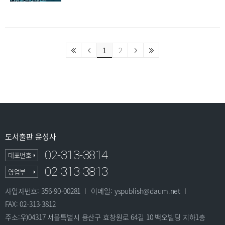
1
2
도서출판 윤성사
02-313-3814
대표번호
02-313-3813
영업부
사업자번호: 356-90-00281
이메일: yspublish@daum.net
FAX: 02-313-3812
주소:우)04317 서울특별시 용산구 효창원로 64길 10 백오빌딩 지하1층