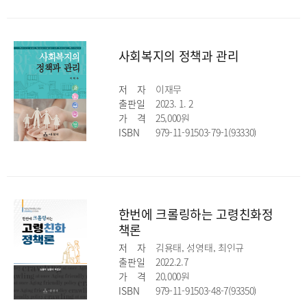
사회복지의 정책과 관리
저
자
이재무
출판일
2023. 1. 2
가
격
25,000원
ISBN
979-11-91503-79-1(93330)
한번에 크롤링하는 고령친화정
책론
저
자
김용태, 성영태, 최인규
출판일
2022.2.7
가
격
20,000원
ISBN
979-11-91503-48-7(93350)