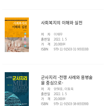
사회복지의 이해와 실천
저
자
이재무
출판일
2022. 1. 5
가
격
20,000원
ISBN
979-11-91503-31-9(93330)
군사지리 -전쟁 사례와 용병술
을 중심으로-
저
자
양철호, 이동욱
출판일
2022. 1. 5
가
격
20,000원
ISBN
979-11-91503-38-8(93390)