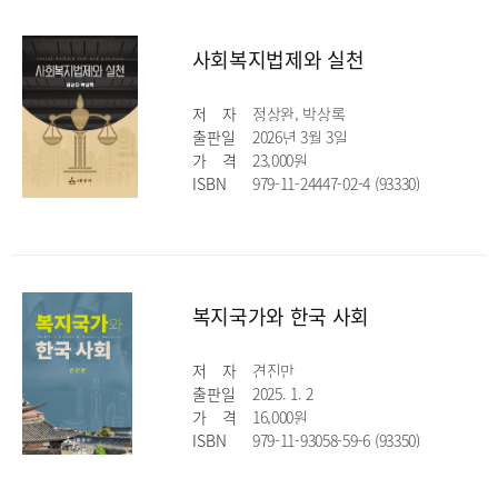
사회복지법제와 실천
저
자
정상완, 박상록
출판일
2026년 3월 3일
가
격
23,000원
ISBN
979-11-24447-02-4 (93330)
복지국가와 한국 사회
저
자
견진만
출판일
2025. 1. 2
가
격
16,000원
ISBN
979-11-93058-59-6 (93350)