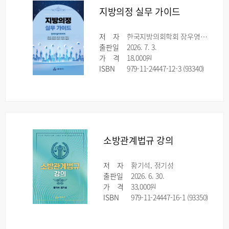
지방의정 실무 가이드
저
자
한국지방의회학회 장우영·공병철·김나리·김진웅·박민지·박찬현·배진희·옥진주·이일우·정호영
출판일
2026. 7. 3.
가
격
18,000원
ISBN
979-11-24447-12-3 (93340)
소방관계법규 강의
저
자
황기석, 정기성
출판일
2026. 6. 30.
가
격
33,000원
ISBN
979-11-24447-16-1 (93350)