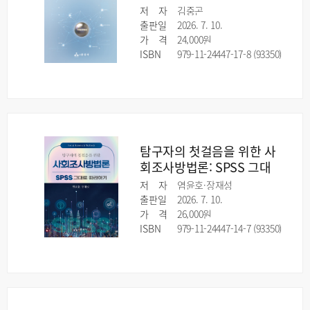
저
자
김중곤
출판일
2026. 7. 10.
가
격
24,000원
ISBN
979-11-24447-17-8 (93350)
탐구자의 첫걸음을 위한 사
회조사방법론: SPSS 그대
로 따라하기
저
자
염윤호·장재성
출판일
2026. 7. 10.
가
격
26,000원
ISBN
979-11-24447-14-7 (93350)