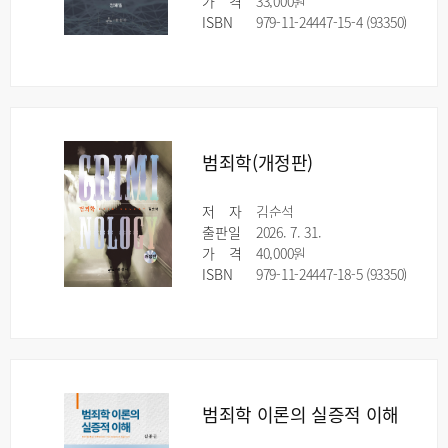
가
격
33,000원
ISBN
979-11-24447-15-4 (93350)
범죄학(개정판)
저
자
김순석
출판일
2026. 7. 31.
가
격
40,000원
ISBN
979-11-24447-18-5 (93350)
범죄학 이론의 실증적 이해