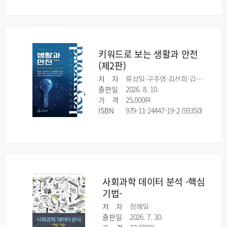
키워드로 보는 생활과 안전
(제2판)
저
자
류상일·구주영·김선희·김성희·김영재·김정숙·류은영·박준하·손선화·송유진·양기근·엄영호·오윤수·이유헌·조민상·주성빈·채 진·황희영
출판일
2026. 8. 10.
가
격
25,000원
ISBN
979-11-24447-19-2 (93350)
사회과학 데이터 분석 -핵심
기법-
저
자
정해일
출판일
2026. 7. 30.