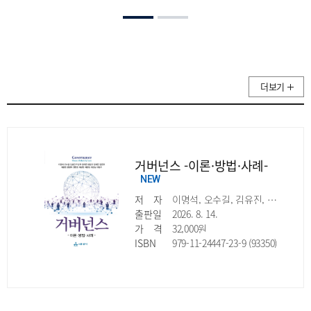
더보기
거버넌스 -이론·방법·사례-
NEW
저
자
이명석, 오수길, 김유진, 허성욱, 황태연, 유정모, 양세진, 강은주, 채종헌, 한창묵, 민연경, 이상엽, 여정원, 유은실, 유동주
출판일
2026. 8. 14.
가
격
32,000원
ISBN
979-11-24447-23-9 (93350)