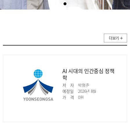
더보기
AI 시대의 인간중심 정책
학
저
자
박형준
예정일
2026년 8월
가
격
0원