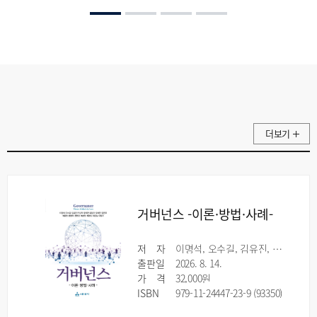
더보기
거버넌스 -이론·방법·사례-
저
자
이명석, 오수길, 김유진, 허성욱, 황태연, 유정모, 양세진, 강은주, 채종헌, 한창묵, 민연경, 이상엽, 여정원, 유은실, 유동주
출판일
2026. 8. 14.
가
격
32,000원
ISBN
979-11-24447-23-9 (93350)